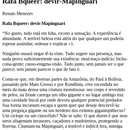
Rafa Bqueer: devir-Mapinguari
Renato Menezes
Rafa Bqueer: devir-Mapinguari
“No gueto, tudo está em falta, exceto a sensação. A experiência é
abundante. A terrível beleza está além do que qualquer um poderia
esperar assimilar, ordenar e explicar »1.
Ninguém ousará negar tê-la visto. Tudo sugere sua presença, mas
nada prova suficientemente sua existência: sinal-traço-indício; bicha-
coisa-gente; causo-enigma-visão. Tudo junto, sem jamais ser o que
parece; sem jamais parecer o que de fato é.
Conta-se que, em diversas partes da Amazônia, do Pará à Bolívia,
passando pelo Mato Grosso e por Rondônia, vive escondida no
meio da mata densa uma criatura monstruosa: seu corpo é revestido
de pelos, na fronte carrega um olho gigante e no lugar umbigo traz
uma cavidade bucal por onde devora qualquer potencial predador.
Sua forma incomum escapa a quem quer que deseje descrevê-la:
uma preguiça gigante ou um herdeiro dos extintos gigantopithecus?
Um ciclope ou um cinocéfalo? Não se sabe. O que dizem é que seus
urros afugentam invasores, caçadores e madeireiros, protegendo a
floresta. Chamam-na Mapinguari, a temível e indócil fera, inimiga