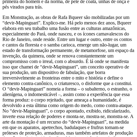
primeira do homem e da norma, de pele de coatá, unhas de onça e
pés virados para trás.
Em Monstração, as obras de Rafa Bqueer são mobilizadas por um
“devir-Mapinguari”. Explico-me. Há pelo menos dez anos, Bqueer
elabora em seu trabalho uma fusão entre as culturas amazônicas,
especialmente do Pará, onde nasceu, e os ícones carnavalescos do
Rio de Janeiro, onde reside. Entre um lugar e outro, entre os contos
e cantos da floresta e o samba carioca, emerge um não-lugar, um
estado de transformação permanente, de metamorfose, um espaço da
invenção, da quimera, onde se renova constantemente um
compromisso com o irreal, com o absurdo. É lá onde se manifesta
isso que chamei de “devir-Mapinguari”, um conceito operativo de
sua produção, um dispositivo de fabulação, que borra
irreversivelmente as fronteiras entre o mito e história e define o
elemento contra-canônico, o criaturesco, o disforme que a constitui.
O “devir-Mapinguari” nomeia a forma – o subalterno, o estranho, o
alienígena, o indomesticável –, assim como a experiência que essa
forma produz: o corpo rejeitado, que ameaça a humanidade, é
devolvido a esta última como origem do medo, como contra-ataque.
No “devir-Mapinguari”, o corpo apontado, exibido, ridicularizado,
inverte essa relação de poderes e monta-se, mostra-se, monstra-se. A
arte da montação é um recurso do “devir-Mapinguari”, na medida
em que os aparatos, apetrechos, badulaques e frufrus tornam-se
próteses de proteção, armaduras, mas também artefatos de produção