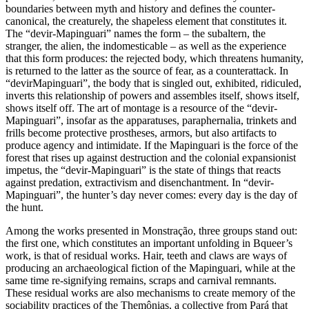
boundaries between myth and history and defines the counter-
canonical, the creaturely, the shapeless element that constitutes it.
The “devir-Mapinguari” names the form – the subaltern, the
stranger, the alien, the indomesticable – as well as the experience
that this form produces: the rejected body, which threatens humanity,
is returned to the latter as the source of fear, as a counterattack. In
“devirMapinguari”, the body that is singled out, exhibited, ridiculed,
inverts this relationship of powers and assembles itself, shows itself,
shows itself off. The art of montage is a resource of the “devir-
Mapinguari”, insofar as the apparatuses, paraphernalia, trinkets and
frills become protective prostheses, armors, but also artifacts to
produce agency and intimidate. If the Mapinguari is the force of the
forest that rises up against destruction and the colonial expansionist
impetus, the “devir-Mapinguari” is the state of things that reacts
against predation, extractivism and disenchantment. In “devir-
Mapinguari”, the hunter’s day never comes: every day is the day of
the hunt.
Among the works presented in Monstração, three groups stand out:
the first one, which constitutes an important unfolding in Bqueer’s
work, is that of residual works. Hair, teeth and claws are ways of
producing an archaeological fiction of the Mapinguari, while at the
same time re-signifying remains, scraps and carnival remnants.
These residual works are also mechanisms to create memory of the
sociability practices of the Themônias, a collective from Pará that