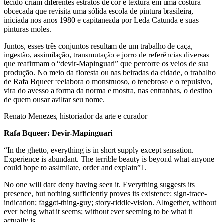
tecido criam diferentes estratos de cor e textura em uma costura
obcecada que revisita uma sólida escola de pintura brasileira,
iniciada nos anos 1980 e capitaneada por Leda Catunda e suas
pinturas moles.
Juntos, esses três conjuntos resultam de um trabalho de caça,
ingestão, assimilação, transmutação e jorro de referências diversas
que reafirmam o “devir-Mapinguari” que percorre os veios de sua
produção. No meio da floresta ou nas beiradas da cidade, o trabalho
de Rafa Bqueer reelabora o monstruoso, o tenebroso e o repulsivo,
vira do avesso a forma da norma e mostra, nas entranhas, o destino
de quem ousar aviltar seu nome.
Renato Menezes, historiador da arte e curador
Rafa Bqueer: Devir-Mapinguari
“In the ghetto, everything is in short supply except sensation.
Experience is abundant. The terrible beauty is beyond what anyone
could hope to assimilate, order and explain”1.
No one will dare deny having seen it. Everything suggests its
presence, but nothing sufficiently proves its existence: sign-trace-
indication; faggot-thing-guy; story-riddle-vision. Altogether, without
ever being what it seems; without ever seeming to be what it
actually is.