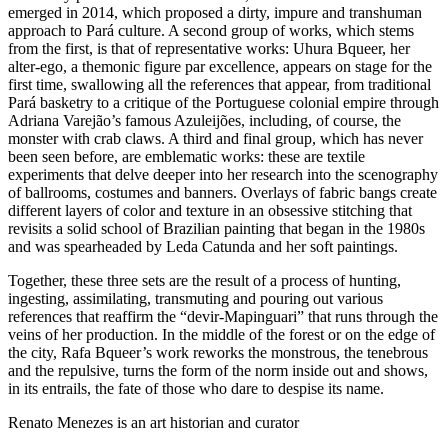
emerged in 2014, which proposed a dirty, impure and transhuman
approach to Pará culture. A second group of works, which stems
from the first, is that of representative works: Uhura Bqueer, her
alter-ego, a themonic figure par excellence, appears on stage for the
first time, swallowing all the references that appear, from traditional
Pará basketry to a critique of the Portuguese colonial empire through
Adriana Varejão’s famous Azuleijões, including, of course, the
monster with crab claws. A third and final group, which has never
been seen before, are emblematic works: these are textile
experiments that delve deeper into her research into the scenography
of ballrooms, costumes and banners. Overlays of fabric bangs create
different layers of color and texture in an obsessive stitching that
revisits a solid school of Brazilian painting that began in the 1980s
and was spearheaded by Leda Catunda and her soft paintings.
Together, these three sets are the result of a process of hunting,
ingesting, assimilating, transmuting and pouring out various
references that reaffirm the “devir-Mapinguari” that runs through the
veins of her production. In the middle of the forest or on the edge of
the city, Rafa Bqueer’s work reworks the monstrous, the tenebrous
and the repulsive, turns the form of the norm inside out and shows,
in its entrails, the fate of those who dare to despise its name.
Renato Menezes is an art historian and curator