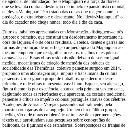
de agência, de intimidação. Se o Mapinguari é a força da floresta
que se levanta contra a destruição e o ímpeto expansionista colonial,
o “devir-Mapinguari” é o estado das coisas que reagem contra a
predação, o extrativismo e o desencante. No “devir-Mapinguari” o
dia do caçador não chega nunca: todo dia é dia da caça.
Entre os trabalhos apresentadas em Monstração, distinguem-se três
grupos: o primeiro, que constitui um desdobramento importante na
obra de Bqueer, é o de obras residuais. Cabelos, dentes e garras são
formas de produção de uma ficção arqueológica do Mapinguari ao
mesmo tempo em que ressignificam restos, retalhos e resquícios
carnavalescos. Essas obras residuais não deixam de ser, em igual
medida, mecanismos de criação de memória das práticas de
sociabilidade das Themônias, coletivo paraense surgido em 2014,
propondo uma abordagem suja, impura e transumana da cultura
paraense. Um segundo grupo de trabalhos, que decorre desse
primeiro, é o de obras representativas: Uhura Bqueer, seu alter-ego,
figura themonia por excelência, aparece pela primeira vez em cena,
deglutindo todas as referências que aparecem, da cestaria tradicional
paraense à crítica ao império colonial português através dos célebres
Azuleijões de Adriana Varejão, passando, naturalmente, pela
monstra com garras de caranguejo. Um terceiro e último grupo,
inédito, são o de obras emblemáticas: trata-se de experimentações
têxteis que aprofundam suas pesquisas sobre cenografias de
ballroons, de figurinos e de estandartes. Sobreposições de franjas de