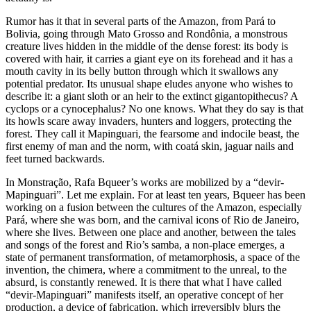
Rumor has it that in several parts of the Amazon, from Pará to
Bolivia, going through Mato Grosso and Rondônia, a monstrous
creature lives hidden in the middle of the dense forest: its body is
covered with hair, it carries a giant eye on its forehead and it has a
mouth cavity in its belly button through which it swallows any
potential predator. Its unusual shape eludes anyone who wishes to
describe it: a giant sloth or an heir to the extinct gigantopithecus? A
cyclops or a cynocephalus? No one knows. What they do say is that
its howls scare away invaders, hunters and loggers, protecting the
forest. They call it Mapinguari, the fearsome and indocile beast, the
first enemy of man and the norm, with coatá skin, jaguar nails and
feet turned backwards.
In Monstração, Rafa Bqueer’s works are mobilized by a “devir-
Mapinguari”. Let me explain. For at least ten years, Bqueer has been
working on a fusion between the cultures of the Amazon, especially
Pará, where she was born, and the carnival icons of Rio de Janeiro,
where she lives. Between one place and another, between the tales
and songs of the forest and Rio’s samba, a non-place emerges, a
state of permanent transformation, of metamorphosis, a space of the
invention, the chimera, where a commitment to the unreal, to the
absurd, is constantly renewed. It is there that what I have called
“devir-Mapinguari” manifests itself, an operative concept of her
production, a device of fabrication, which irreversibly blurs the