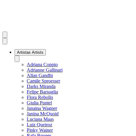
Artistas
Artists
Adriana Coppio
Adrianne Gallinari
Allan Gandhi
Camile Sproesser
Darks Miranda
Felipe Barsuglia
Flora Rebollo
Giulia Puntel
Janaina Wagner
Janina McQuoid
Luciana Maas
Luiz Queiroz
Pinky Wainer
Rafa Bqueer